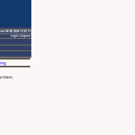
ime 08.08.2026 12:02:11
Login
Logout
artien: