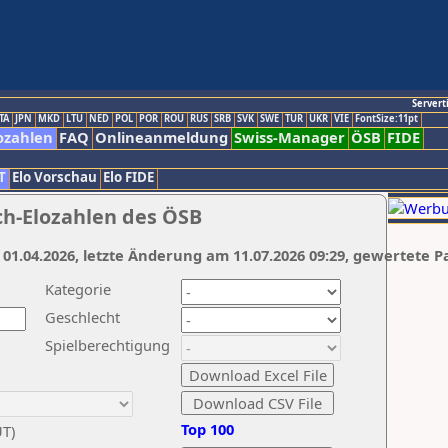
Servert
TA
JPN
MKD
LTU
NED
POL
POR
ROU
RUS
SRB
SVK
SWE
TUR
UKR
VIE
FontSize:11pt
ozahlen
FAQ
Onlineanmeldung
Swiss-Manager
ÖSB
FIDE
T
Elo Vorschau
Elo FIDE
ch-Elozahlen des ÖSB
 01.04.2026, letzte Änderung am 11.07.2026 09:29, gewertete P
Kategorie
Geschlecht
Spielberechtigung
Top 100
UT)