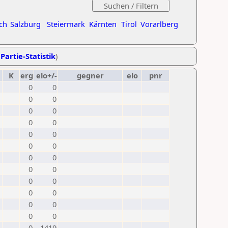
ch
Salzburg
Steiermark
Kärnten
Tirol
Vorarlberg
Partie-Statistik
)
K
erg
elo+/-
gegner
elo
pnr
0
0
0
0
0
0
0
0
0
0
0
0
0
0
0
0
0
0
0
0
0
0
0
0
0
1419