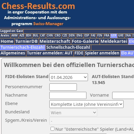
Logged on: Gast
Arabic
ARM
AZE
BIH
BUL
CAT
CHN
CRO
CZE
DEN
ENG
ESP
FAI
FIN
FRA
GER
GRE
INA
I
Home
TurnierDB
Meisterschaft
Foto-Galerie
Meldekartei
El
Turnierschach-Elozahl
Schnellschach-Elozahl
Allgemeines
Turnier anmelden: AUT
FIDE
Spieler anmelden
Elo AU
Willkommen bei den offiziellen Turnierscha
FIDE-Elolisten Stand
AUT-Elolisten Stand
13.945
Personennummer
Nachname
Vorname
Ebene
Bundesland
Spgem./Kreis/Verein
Nur "österreichische" Spieler (Land=A