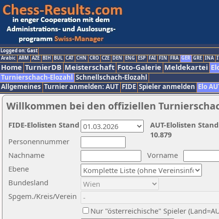
Logged on: Gast
Arabic
ARM
AZE
BIH
BUL
CAT
CHN
CRO
CZE
DEN
ENG
ESP
FAI
FIN
FRA
GER
GRE
INA
I
Home
TurnierDB
Meisterschaft
Foto-Galerie
Meldekartei
El
Turnierschach-Elozahl
Schnellschach-Elozahl
Allgemeines
Turnier anmelden: AUT
FIDE
Spieler anmelden
Elo AU
Willkommen bei den offiziellen Turnierscha
FIDE-Elolisten Stand
AUT-Elolisten Stand
10.879
Personennummer
Nachname
Vorname
Ebene
Bundesland
Spgem./Kreis/Verein
Nur "österreichische" Spieler (Land=A