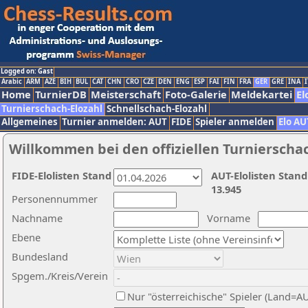
Logged on: Gast
Arabic
ARM
AZE
BIH
BUL
CAT
CHN
CRO
CZE
DEN
ENG
ESP
FAI
FIN
FRA
GER
GRE
INA
I
Home
TurnierDB
Meisterschaft
Foto-Galerie
Meldekartei
El
Turnierschach-Elozahl
Schnellschach-Elozahl
Allgemeines
Turnier anmelden: AUT
FIDE
Spieler anmelden
Elo AU
Willkommen bei den offiziellen Turnierscha
FIDE-Elolisten Stand
AUT-Elolisten Stand
13.945
Personennummer
Nachname
Vorname
Ebene
Bundesland
Spgem./Kreis/Verein
Nur "österreichische" Spieler (Land=A