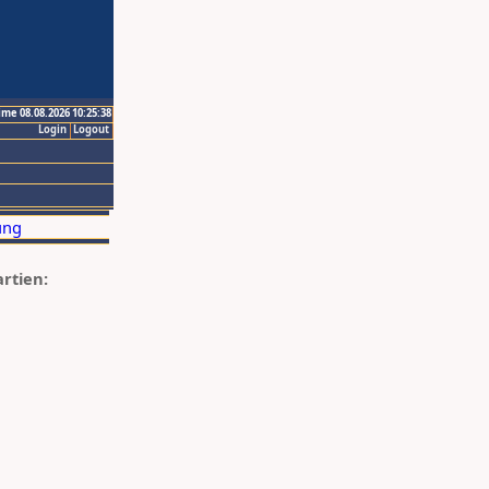
ime 08.08.2026 10:25:38
Login
Logout
artien: