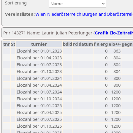
Sortierung
Vereinslisten:
Wien
Niederösterreich
Burgenland
Oberösterrei
Pnr:143271 Name: Laurin Julian Peterlunger (
Grafik Elo-Zeitrei
tnr
St
turnier
bdld
rd
datum
f
K
erg
elo+/-
gegn
Elozahl per 01.01.2023
0
863
Elozahl per 01.04.2023
0
804
Elozahl per 01.07.2023
0
804
Elozahl per 01.10.2023
0
804
Elozahl per 01.01.2024
0
800
Elozahl per 01.04.2024
0
800
Elozahl per 01.07.2024
0
1200
Elozahl per 01.10.2024
0
1200
Elozahl per 01.01.2025
0
1200
Elozahl per 01.04.2025
0
1200
Elozahl per 01.07.2025
0
1200
Elozahl per 01.10.2025
0
1200
Elozahl per 01.01.2026
0
1200