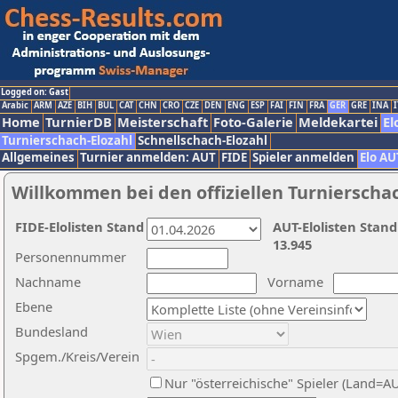
Logged on: Gast
Arabic
ARM
AZE
BIH
BUL
CAT
CHN
CRO
CZE
DEN
ENG
ESP
FAI
FIN
FRA
GER
GRE
INA
I
Home
TurnierDB
Meisterschaft
Foto-Galerie
Meldekartei
El
Turnierschach-Elozahl
Schnellschach-Elozahl
Allgemeines
Turnier anmelden: AUT
FIDE
Spieler anmelden
Elo AU
Willkommen bei den offiziellen Turnierscha
FIDE-Elolisten Stand
AUT-Elolisten Stand
13.945
Personennummer
Nachname
Vorname
Ebene
Bundesland
Spgem./Kreis/Verein
Nur "österreichische" Spieler (Land=A