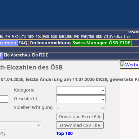
Servert
TA
JPN
MKD
LTU
NED
POL
POR
ROU
RUS
SRB
SVK
SWE
TUR
UKR
VIE
FontSize:11pt
ozahlen
FAQ
Onlineanmeldung
Swiss-Manager
ÖSB
FIDE
T
Elo Vorschau
Elo FIDE
ch-Elozahlen des ÖSB
 01.04.2026, letzte Änderung am 11.07.2026 09:29, gewertete P
Kategorie
Geschlecht
Spielberechtigung
Top 100
UT)