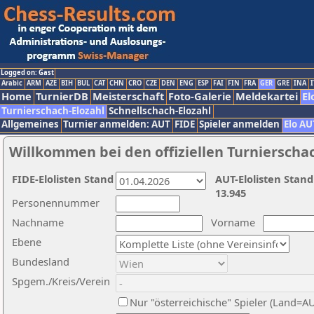
Logged on: Gast
Arabic
ARM
AZE
BIH
BUL
CAT
CHN
CRO
CZE
DEN
ENG
ESP
FAI
FIN
FRA
GER
GRE
INA
I
Home
TurnierDB
Meisterschaft
Foto-Galerie
Meldekartei
El
Turnierschach-Elozahl
Schnellschach-Elozahl
Allgemeines
Turnier anmelden: AUT
FIDE
Spieler anmelden
Elo AU
Willkommen bei den offiziellen Turnierscha
FIDE-Elolisten Stand
AUT-Elolisten Stand
13.945
Personennummer
Nachname
Vorname
Ebene
Bundesland
Spgem./Kreis/Verein
Nur "österreichische" Spieler (Land=A