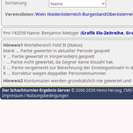
Sortierung
Vereinslisten:
Wien
Niederösterreich
Burgenland
Oberösterrei
Pnr:143259 Name: Benjamin Metzger (
Grafik Elo-Zeitreihe
,
Gra
Hinweis1
Wertebereich Feld St (Status)
blank ... Partie gewertet in aktueller Periode gespielt
V ... Partie gewertet in Vorperiode(n) gespielt
- ... Partie nicht gewertet, da Gegner keine Elozahl hat.
E ... Partie vorgemerkt zur Berechnung der Einstiegselozahl in
K ... Korrektur wegen doppelter Personennummer.
Hinweis2
Kontumazen werden grundsätzlich nie gewertet und sin
Der Schachturnier-Ergebnis-Server
© 2006-2026 Heinz Herzog
, CMS
Impressum / Nutzungsbedingungen