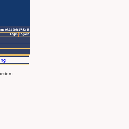
ime 07.08.2026 07:32:13
Login
Logout
artien: