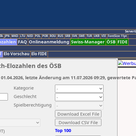
Servert
TA
JPN
MKD
LTU
NED
POL
POR
ROU
RUS
SRB
SVK
SWE
TUR
UKR
VIE
FontSize:11pt
ozahlen
FAQ
Onlineanmeldung
Swiss-Manager
ÖSB
FIDE
T
Elo Vorschau
Elo FIDE
ch-Elozahlen des ÖSB
 01.04.2026, letzte Änderung am 11.07.2026 09:29, gewertete P
Kategorie
Geschlecht
Spielberechtigung
Top 100
UT)