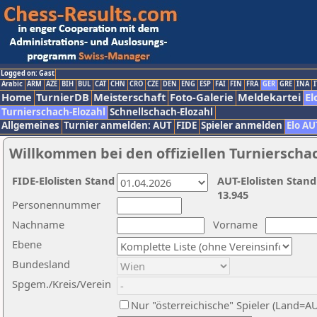
Logged on: Gast
Arabic
ARM
AZE
BIH
BUL
CAT
CHN
CRO
CZE
DEN
ENG
ESP
FAI
FIN
FRA
GER
GRE
INA
I
Home
TurnierDB
Meisterschaft
Foto-Galerie
Meldekartei
El
Turnierschach-Elozahl
Schnellschach-Elozahl
Allgemeines
Turnier anmelden: AUT
FIDE
Spieler anmelden
Elo AU
Willkommen bei den offiziellen Turnierscha
FIDE-Elolisten Stand
AUT-Elolisten Stand
13.945
Personennummer
Nachname
Vorname
Ebene
Bundesland
Spgem./Kreis/Verein
Nur "österreichische" Spieler (Land=A