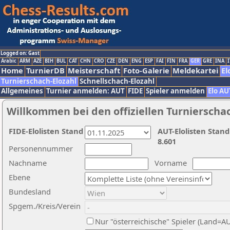
Logged on: Gast
Arabic
ARM
AZE
BIH
BUL
CAT
CHN
CRO
CZE
DEN
ENG
ESP
FAI
FIN
FRA
GER
GRE
INA
I
Home
TurnierDB
Meisterschaft
Foto-Galerie
Meldekartei
El
Turnierschach-Elozahl
Schnellschach-Elozahl
Allgemeines
Turnier anmelden: AUT
FIDE
Spieler anmelden
Elo AU
Willkommen bei den offiziellen Turnierscha
FIDE-Elolisten Stand
AUT-Elolisten Stand
8.601
Personennummer
Nachname
Vorname
Ebene
Bundesland
Spgem./Kreis/Verein
Nur "österreichische" Spieler (Land=A