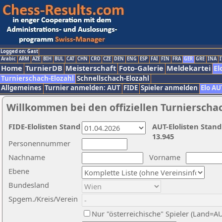
Logged on: Gast
Arabic
ARM
AZE
BIH
BUL
CAT
CHN
CRO
CZE
DEN
ENG
ESP
FAI
FIN
FRA
GER
GRE
INA
I
Home
TurnierDB
Meisterschaft
Foto-Galerie
Meldekartei
El
Turnierschach-Elozahl
Schnellschach-Elozahl
Allgemeines
Turnier anmelden: AUT
FIDE
Spieler anmelden
Elo AU
Willkommen bei den offiziellen Turnierscha
FIDE-Elolisten Stand
AUT-Elolisten Stand
13.945
Personennummer
Nachname
Vorname
Ebene
Bundesland
Spgem./Kreis/Verein
Nur "österreichische" Spieler (Land=A