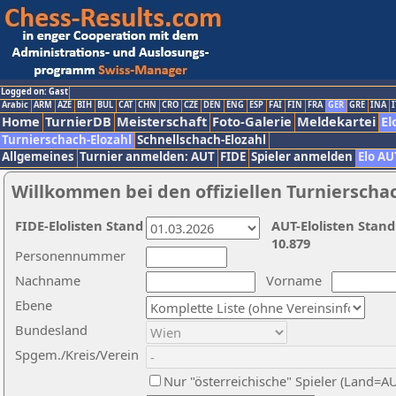
Logged on: Gast
Arabic
ARM
AZE
BIH
BUL
CAT
CHN
CRO
CZE
DEN
ENG
ESP
FAI
FIN
FRA
GER
GRE
INA
I
Home
TurnierDB
Meisterschaft
Foto-Galerie
Meldekartei
El
Turnierschach-Elozahl
Schnellschach-Elozahl
Allgemeines
Turnier anmelden: AUT
FIDE
Spieler anmelden
Elo AU
Willkommen bei den offiziellen Turnierscha
FIDE-Elolisten Stand
AUT-Elolisten Stand
10.879
Personennummer
Nachname
Vorname
Ebene
Bundesland
Spgem./Kreis/Verein
Nur "österreichische" Spieler (Land=A