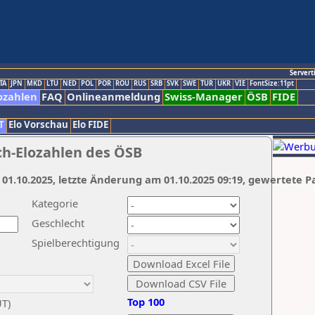
Servert
TA
JPN
MKD
LTU
NED
POL
POR
ROU
RUS
SRB
SVK
SWE
TUR
UKR
VIE
FontSize:11pt
ozahlen
FAQ
Onlineanmeldung
Swiss-Manager
ÖSB
FIDE
T
Elo Vorschau
Elo FIDE
ch-Elozahlen des ÖSB
 01.10.2025, letzte Änderung am 01.10.2025 09:19, gewertete P
Kategorie
Geschlecht
Spielberechtigung
Top 100
UT)