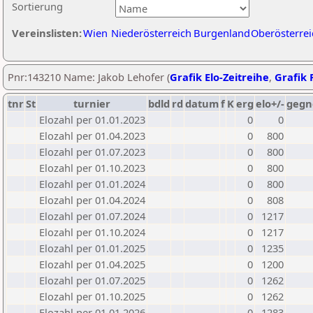
Sortierung
Vereinslisten:
Wien
Niederösterreich
Burgenland
Oberösterrei
Pnr:143210 Name: Jakob Lehofer (
Grafik Elo-Zeitreihe
,
Grafik P
tnr
St
turnier
bdld
rd
datum
f
K
erg
elo+/-
gegn
Elozahl per 01.01.2023
0
0
Elozahl per 01.04.2023
0
800
Elozahl per 01.07.2023
0
800
Elozahl per 01.10.2023
0
800
Elozahl per 01.01.2024
0
800
Elozahl per 01.04.2024
0
808
Elozahl per 01.07.2024
0
1217
Elozahl per 01.10.2024
0
1217
Elozahl per 01.01.2025
0
1235
Elozahl per 01.04.2025
0
1200
Elozahl per 01.07.2025
0
1262
Elozahl per 01.10.2025
0
1262
Elozahl per 01.01.2026
0
1283