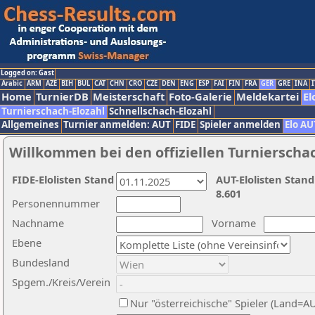
Logged on: Gast
Arabic
ARM
AZE
BIH
BUL
CAT
CHN
CRO
CZE
DEN
ENG
ESP
FAI
FIN
FRA
GER
GRE
INA
I
Home
TurnierDB
Meisterschaft
Foto-Galerie
Meldekartei
El
Turnierschach-Elozahl
Schnellschach-Elozahl
Allgemeines
Turnier anmelden: AUT
FIDE
Spieler anmelden
Elo AU
Willkommen bei den offiziellen Turnierscha
FIDE-Elolisten Stand
AUT-Elolisten Stand
8.601
Personennummer
Nachname
Vorname
Ebene
Bundesland
Spgem./Kreis/Verein
Nur "österreichische" Spieler (Land=A