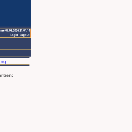
ime 07.08.2026 21:04:14
Login
Logout
artien: