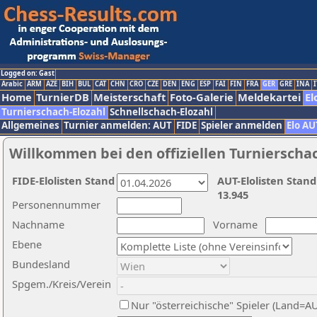
Logged on: Gast
Arabic
ARM
AZE
BIH
BUL
CAT
CHN
CRO
CZE
DEN
ENG
ESP
FAI
FIN
FRA
GER
GRE
INA
I
Home
TurnierDB
Meisterschaft
Foto-Galerie
Meldekartei
El
Turnierschach-Elozahl
Schnellschach-Elozahl
Allgemeines
Turnier anmelden: AUT
FIDE
Spieler anmelden
Elo AU
Willkommen bei den offiziellen Turnierscha
FIDE-Elolisten Stand
AUT-Elolisten Stand
13.945
Personennummer
Nachname
Vorname
Ebene
Bundesland
Spgem./Kreis/Verein
Nur "österreichische" Spieler (Land=A