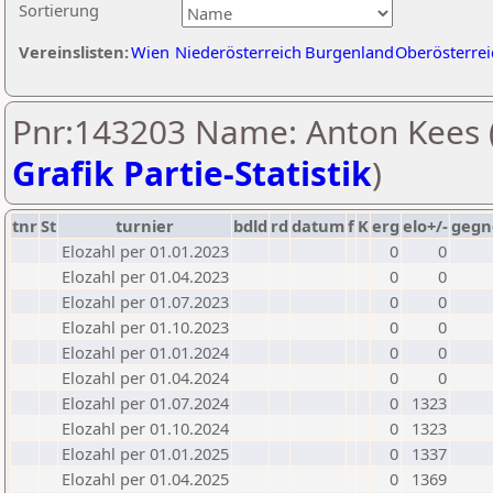
Sortierung
Vereinslisten:
Wien
Niederösterreich
Burgenland
Oberösterrei
Pnr:143203 Name: Anton Kees 
Grafik Partie-Statistik
)
tnr
St
turnier
bdld
rd
datum
f
K
erg
elo+/-
gegn
Elozahl per 01.01.2023
0
0
Elozahl per 01.04.2023
0
0
Elozahl per 01.07.2023
0
0
Elozahl per 01.10.2023
0
0
Elozahl per 01.01.2024
0
0
Elozahl per 01.04.2024
0
0
Elozahl per 01.07.2024
0
1323
Elozahl per 01.10.2024
0
1323
Elozahl per 01.01.2025
0
1337
Elozahl per 01.04.2025
0
1369