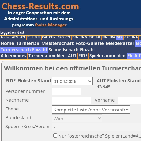
Logged on: Gast
Arabic
ARM
AZE
BIH
BUL
CAT
CHN
CRO
CZE
DEN
ENG
ESP
FAI
FIN
FRA
GER
GRE
INA
I
Home
TurnierDB
Meisterschaft
Foto-Galerie
Meldekartei
El
Turnierschach-Elozahl
Schnellschach-Elozahl
Allgemeines
Turnier anmelden: AUT
FIDE
Spieler anmelden
Elo AU
Willkommen bei den offiziellen Turnierscha
FIDE-Elolisten Stand
AUT-Elolisten Stand
13.945
Personennummer
Nachname
Vorname
Ebene
Bundesland
Spgem./Kreis/Verein
Nur "österreichische" Spieler (Land=A