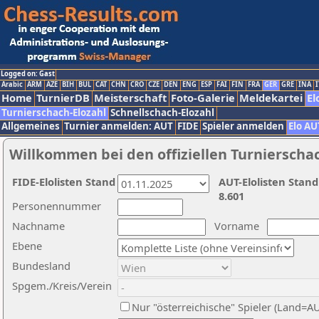
Logged on: Gast
Arabic
ARM
AZE
BIH
BUL
CAT
CHN
CRO
CZE
DEN
ENG
ESP
FAI
FIN
FRA
GER
GRE
INA
I
Home
TurnierDB
Meisterschaft
Foto-Galerie
Meldekartei
El
Turnierschach-Elozahl
Schnellschach-Elozahl
Allgemeines
Turnier anmelden: AUT
FIDE
Spieler anmelden
Elo AU
Willkommen bei den offiziellen Turnierscha
FIDE-Elolisten Stand
AUT-Elolisten Stand
8.601
Personennummer
Nachname
Vorname
Ebene
Bundesland
Spgem./Kreis/Verein
Nur "österreichische" Spieler (Land=A