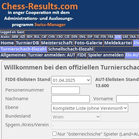
Logged on: Gast
Arabic
ARM
AZE
BIH
BUL
CAT
CHN
CRO
CZE
DEN
ENG
ESP
FAI
FIN
FRA
GER
GRE
INA
I
Home
TurnierDB
Meisterschaft
Foto-Galerie
Meldekartei
El
Turnierschach-Elozahl
Schnellschach-Elozahl
Allgemeines
Turnier anmelden: AUT
FIDE
Spieler anmelden
Elo AU
Willkommen bei den offiziellen Turnierscha
FIDE-Elolisten Stand
AUT-Elolisten Stand
13.600
Personennummer
Nachname
Vorname
Ebene
Bundesland
Spgem./Kreis/Verein
Nur "österreichische" Spieler (Land=A