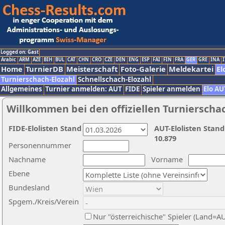
Logged on: Gast
Arabic
ARM
AZE
BIH
BUL
CAT
CHN
CRO
CZE
DEN
ENG
ESP
FAI
FIN
FRA
GER
GRE
INA
I
Home
TurnierDB
Meisterschaft
Foto-Galerie
Meldekartei
El
Turnierschach-Elozahl
Schnellschach-Elozahl
Allgemeines
Turnier anmelden: AUT
FIDE
Spieler anmelden
Elo AU
Willkommen bei den offiziellen Turnierscha
FIDE-Elolisten Stand
AUT-Elolisten Stand
10.879
Personennummer
Nachname
Vorname
Ebene
Bundesland
Spgem./Kreis/Verein
Nur "österreichische" Spieler (Land=A