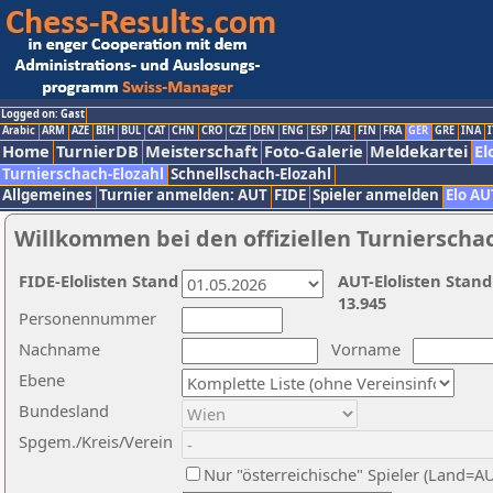
Logged on: Gast
Arabic
ARM
AZE
BIH
BUL
CAT
CHN
CRO
CZE
DEN
ENG
ESP
FAI
FIN
FRA
GER
GRE
INA
I
Home
TurnierDB
Meisterschaft
Foto-Galerie
Meldekartei
El
Turnierschach-Elozahl
Schnellschach-Elozahl
Allgemeines
Turnier anmelden: AUT
FIDE
Spieler anmelden
Elo AU
Willkommen bei den offiziellen Turnierscha
FIDE-Elolisten Stand
AUT-Elolisten Stand
13.945
Personennummer
Nachname
Vorname
Ebene
Bundesland
Spgem./Kreis/Verein
Nur "österreichische" Spieler (Land=A