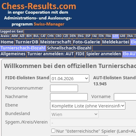
Logged on: Gast
Arabic
ARM
AZE
BIH
BUL
CAT
CHN
CRO
CZE
DEN
ENG
ESP
FAI
FIN
FRA
GER
GRE
INA
I
Home
TurnierDB
Meisterschaft
Foto-Galerie
Meldekartei
El
Turnierschach-Elozahl
Schnellschach-Elozahl
Allgemeines
Turnier anmelden: AUT
FIDE
Spieler anmelden
Elo AU
Willkommen bei den offiziellen Turnierscha
FIDE-Elolisten Stand
AUT-Elolisten Stand
13.945
Personennummer
Nachname
Vorname
Ebene
Bundesland
Spgem./Kreis/Verein
Nur "österreichische" Spieler (Land=A