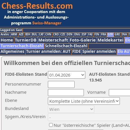
Logged on: Gast
Arabic
ARM
AZE
BIH
BUL
CAT
CHN
CRO
CZE
DEN
ENG
ESP
FAI
FIN
FRA
GER
GRE
INA
I
Home
TurnierDB
Meisterschaft
Foto-Galerie
Meldekartei
El
Turnierschach-Elozahl
Schnellschach-Elozahl
Allgemeines
Turnier anmelden: AUT
FIDE
Spieler anmelden
Elo AU
Willkommen bei den offiziellen Turnierscha
FIDE-Elolisten Stand
AUT-Elolisten Stand
13.945
Personennummer
Nachname
Vorname
Ebene
Bundesland
Spgem./Kreis/Verein
Nur "österreichische" Spieler (Land=A