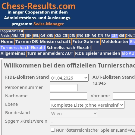
Logged on: Gast
Arabic
ARM
AZE
BIH
BUL
CAT
CHN
CRO
CZE
DEN
ENG
ESP
FAI
FIN
FRA
GER
GRE
INA
I
Home
TurnierDB
Meisterschaft
Foto-Galerie
Meldekartei
El
Turnierschach-Elozahl
Schnellschach-Elozahl
Allgemeines
Turnier anmelden: AUT
FIDE
Spieler anmelden
Elo AU
Willkommen bei den offiziellen Turnierscha
FIDE-Elolisten Stand
AUT-Elolisten Stand
13.945
Personennummer
Nachname
Vorname
Ebene
Bundesland
Spgem./Kreis/Verein
Nur "österreichische" Spieler (Land=A