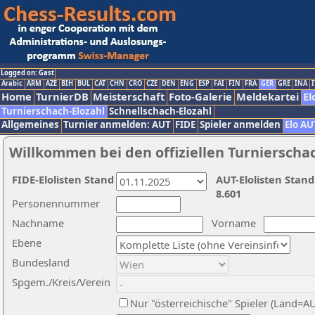
Logged on: Gast
Arabic
ARM
AZE
BIH
BUL
CAT
CHN
CRO
CZE
DEN
ENG
ESP
FAI
FIN
FRA
GER
GRE
INA
I
Home
TurnierDB
Meisterschaft
Foto-Galerie
Meldekartei
El
Turnierschach-Elozahl
Schnellschach-Elozahl
Allgemeines
Turnier anmelden: AUT
FIDE
Spieler anmelden
Elo AU
Willkommen bei den offiziellen Turnierscha
FIDE-Elolisten Stand
AUT-Elolisten Stand
8.601
Personennummer
Nachname
Vorname
Ebene
Bundesland
Spgem./Kreis/Verein
Nur "österreichische" Spieler (Land=A