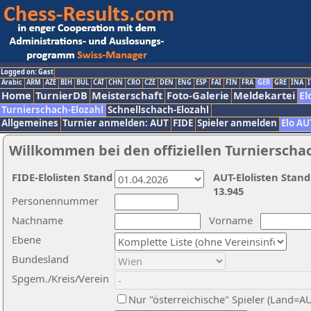
Logged on: Gast
Arabic
ARM
AZE
BIH
BUL
CAT
CHN
CRO
CZE
DEN
ENG
ESP
FAI
FIN
FRA
GER
GRE
INA
I
Home
TurnierDB
Meisterschaft
Foto-Galerie
Meldekartei
El
Turnierschach-Elozahl
Schnellschach-Elozahl
Allgemeines
Turnier anmelden: AUT
FIDE
Spieler anmelden
Elo AU
Willkommen bei den offiziellen Turnierscha
FIDE-Elolisten Stand
AUT-Elolisten Stand
13.945
Personennummer
Nachname
Vorname
Ebene
Bundesland
Spgem./Kreis/Verein
Nur "österreichische" Spieler (Land=A