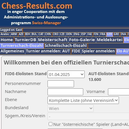
Logged on: Gast
Arabic
ARM
AZE
BIH
BUL
CAT
CHN
CRO
CZE
DEN
ENG
ESP
FAI
FIN
FRA
GER
GRE
INA
I
Home
TurnierDB
Meisterschaft
Foto-Galerie
Meldekartei
El
Turnierschach-Elozahl
Schnellschach-Elozahl
Allgemeines
Turnier anmelden: AUT
FIDE
Spieler anmelden
Elo AU
Willkommen bei den offiziellen Turnierscha
FIDE-Elolisten Stand
AUT-Elolisten Stand
13.600
Personennummer
Nachname
Vorname
Ebene
Bundesland
Spgem./Kreis/Verein
Nur "österreichische" Spieler (Land=A