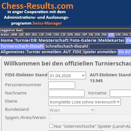
Logged on: Gast
Arabic
ARM
AZE
BIH
BUL
CAT
CHN
CRO
CZE
DEN
ENG
ESP
FAI
FIN
FRA
GER
GRE
INA
I
Home
TurnierDB
Meisterschaft
Foto-Galerie
Meldekartei
El
Turnierschach-Elozahl
Schnellschach-Elozahl
Allgemeines
Turnier anmelden: AUT
FIDE
Spieler anmelden
Elo AU
Willkommen bei den offiziellen Turnierscha
FIDE-Elolisten Stand
AUT-Elolisten Stand
13.945
Personennummer
Nachname
Vorname
Ebene
Bundesland
Spgem./Kreis/Verein
Nur "österreichische" Spieler (Land=A