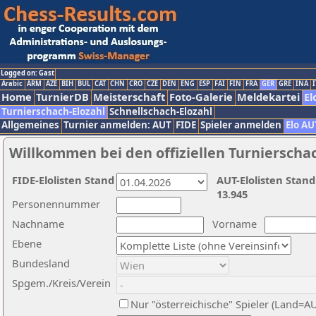
Logged on: Gast
Arabic
ARM
AZE
BIH
BUL
CAT
CHN
CRO
CZE
DEN
ENG
ESP
FAI
FIN
FRA
GER
GRE
INA
I
Home
TurnierDB
Meisterschaft
Foto-Galerie
Meldekartei
El
Turnierschach-Elozahl
Schnellschach-Elozahl
Allgemeines
Turnier anmelden: AUT
FIDE
Spieler anmelden
Elo AU
Willkommen bei den offiziellen Turnierscha
FIDE-Elolisten Stand
AUT-Elolisten Stand
13.945
Personennummer
Nachname
Vorname
Ebene
Bundesland
Spgem./Kreis/Verein
Nur "österreichische" Spieler (Land=A