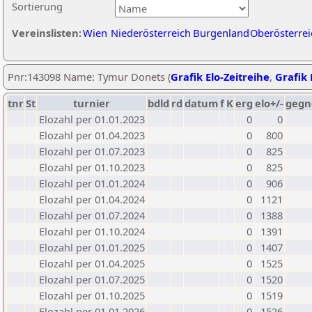
Sortierung
Vereinslisten:
Wien
Niederösterreich
Burgenland
Oberösterrei
Pnr:143098 Name: Tymur Donets (
Grafik Elo-Zeitreihe
,
Grafik 
tnr
St
turnier
bdld
rd
datum
f
K
erg
elo+/-
gegn
Elozahl per 01.01.2023
0
0
Elozahl per 01.04.2023
0
800
Elozahl per 01.07.2023
0
825
Elozahl per 01.10.2023
0
825
Elozahl per 01.01.2024
0
906
Elozahl per 01.04.2024
0
1121
Elozahl per 01.07.2024
0
1388
Elozahl per 01.10.2024
0
1391
Elozahl per 01.01.2025
0
1407
Elozahl per 01.04.2025
0
1525
Elozahl per 01.07.2025
0
1520
Elozahl per 01.10.2025
0
1519
Elozahl per 01.01.2026
0
1526