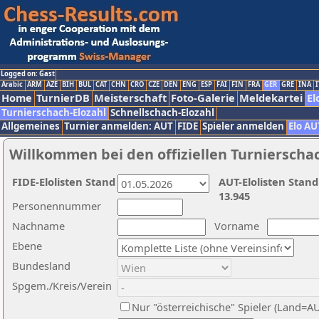
Logged on: Gast
Arabic
ARM
AZE
BIH
BUL
CAT
CHN
CRO
CZE
DEN
ENG
ESP
FAI
FIN
FRA
GER
GRE
INA
I
Home
TurnierDB
Meisterschaft
Foto-Galerie
Meldekartei
El
Turnierschach-Elozahl
Schnellschach-Elozahl
Allgemeines
Turnier anmelden: AUT
FIDE
Spieler anmelden
Elo AU
Willkommen bei den offiziellen Turnierscha
FIDE-Elolisten Stand
AUT-Elolisten Stand
13.945
Personennummer
Nachname
Vorname
Ebene
Bundesland
Spgem./Kreis/Verein
Nur "österreichische" Spieler (Land=A