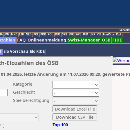
Servert
TA
JPN
MKD
LTU
NED
POL
POR
ROU
RUS
SRB
SVK
SWE
TUR
UKR
VIE
FontSize:11pt
ozahlen
FAQ
Onlineanmeldung
Swiss-Manager
ÖSB
FIDE
T
Elo Vorschau
Elo FIDE
ch-Elozahlen des ÖSB
 01.04.2026, letzte Änderung am 11.07.2026 09:29, gewertete P
Kategorie
Geschlecht
Spielberechtigung
Top 100
UT)