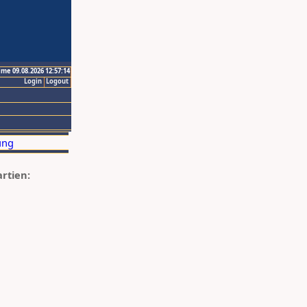
ime 09.08.2026 12:57:14
Login
Logout
artien: