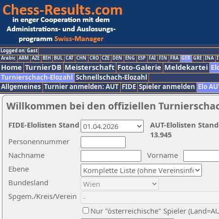
Logged on: Gast
Arabic
ARM
AZE
BIH
BUL
CAT
CHN
CRO
CZE
DEN
ENG
ESP
FAI
FIN
FRA
GER
GRE
INA
I
Home
TurnierDB
Meisterschaft
Foto-Galerie
Meldekartei
El
Turnierschach-Elozahl
Schnellschach-Elozahl
Allgemeines
Turnier anmelden: AUT
FIDE
Spieler anmelden
Elo AU
Willkommen bei den offiziellen Turnierscha
FIDE-Elolisten Stand
AUT-Elolisten Stand
13.945
Personennummer
Nachname
Vorname
Ebene
Bundesland
Spgem./Kreis/Verein
Nur "österreichische" Spieler (Land=A