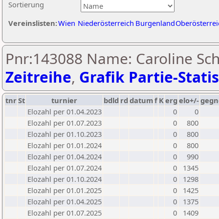
Sortierung
Vereinslisten:
Wien
Niederösterreich
Burgenland
Oberösterrei
Pnr:143088 Name: Caroline Schl
Zeitreihe
,
Grafik Partie-Statis
tnr
St
turnier
bdld
rd
datum
f
K
erg
elo+/-
gegn
Elozahl per 01.04.2023
0
0
Elozahl per 01.07.2023
0
800
Elozahl per 01.10.2023
0
800
Elozahl per 01.01.2024
0
800
Elozahl per 01.04.2024
0
990
Elozahl per 01.07.2024
0
1345
Elozahl per 01.10.2024
0
1298
Elozahl per 01.01.2025
0
1425
Elozahl per 01.04.2025
0
1375
Elozahl per 01.07.2025
0
1409