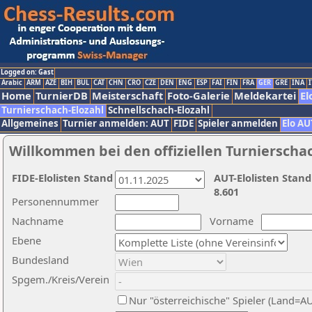
Logged on: Gast
Arabic
ARM
AZE
BIH
BUL
CAT
CHN
CRO
CZE
DEN
ENG
ESP
FAI
FIN
FRA
GER
GRE
INA
I
Home
TurnierDB
Meisterschaft
Foto-Galerie
Meldekartei
El
Turnierschach-Elozahl
Schnellschach-Elozahl
Allgemeines
Turnier anmelden: AUT
FIDE
Spieler anmelden
Elo AU
Willkommen bei den offiziellen Turnierscha
FIDE-Elolisten Stand
AUT-Elolisten Stand
8.601
Personennummer
Nachname
Vorname
Ebene
Bundesland
Spgem./Kreis/Verein
Nur "österreichische" Spieler (Land=A