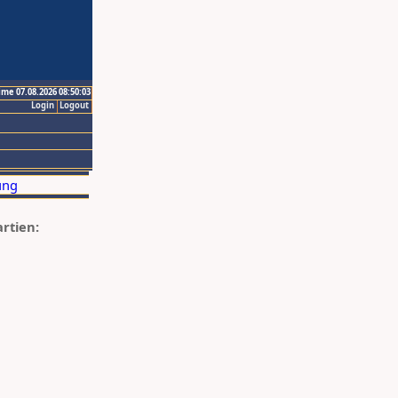
ime 07.08.2026 08:50:03
Login
Logout
artien: