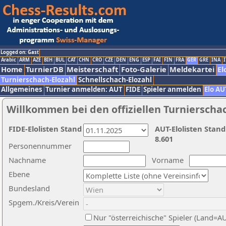
Logged on: Gast
Arabic
ARM
AZE
BIH
BUL
CAT
CHN
CRO
CZE
DEN
ENG
ESP
FAI
FIN
FRA
GER
GRE
INA
I
Home
TurnierDB
Meisterschaft
Foto-Galerie
Meldekartei
El
Turnierschach-Elozahl
Schnellschach-Elozahl
Allgemeines
Turnier anmelden: AUT
FIDE
Spieler anmelden
Elo AU
Willkommen bei den offiziellen Turnierscha
FIDE-Elolisten Stand
AUT-Elolisten Stand
8.601
Personennummer
Nachname
Vorname
Ebene
Bundesland
Spgem./Kreis/Verein
Nur "österreichische" Spieler (Land=A