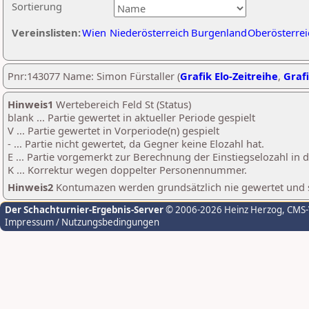
Sortierung
Vereinslisten:
Wien
Niederösterreich
Burgenland
Oberösterrei
Pnr:143077 Name: Simon Fürstaller (
Grafik Elo-Zeitreihe
,
Grafi
Hinweis1
Wertebereich Feld St (Status)
blank ... Partie gewertet in aktueller Periode gespielt
V ... Partie gewertet in Vorperiode(n) gespielt
- ... Partie nicht gewertet, da Gegner keine Elozahl hat.
E ... Partie vorgemerkt zur Berechnung der Einstiegselozahl in
K ... Korrektur wegen doppelter Personennummer.
Hinweis2
Kontumazen werden grundsätzlich nie gewertet und sin
Der Schachturnier-Ergebnis-Server
© 2006-2026 Heinz Herzog
, CMS
Impressum / Nutzungsbedingungen