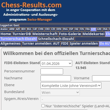
Logged on: Gast
Arabic
ARM
AZE
BIH
BUL
CAT
CHN
CRO
CZE
DEN
ENG
ESP
FAI
FIN
FRA
GER
GRE
INA
I
Home
TurnierDB
Meisterschaft
Foto-Galerie
Meldekartei
El
Turnierschach-Elozahl
Schnellschach-Elozahl
Allgemeines
Turnier anmelden: AUT
FIDE
Spieler anmelden
Elo AU
Willkommen bei den offiziellen Turnierscha
FIDE-Elolisten Stand
AUT-Elolisten Stand
13.945
Personennummer
Nachname
Vorname
Ebene
Bundesland
Spgem./Kreis/Verein
Nur "österreichische" Spieler (Land=A