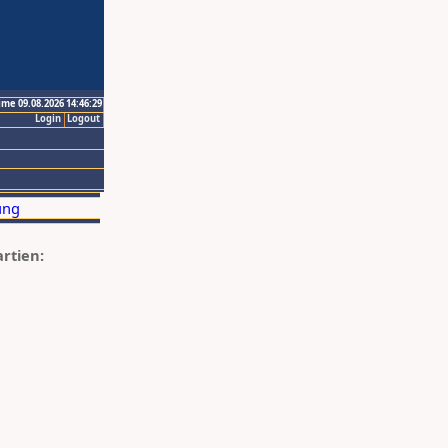
ime 09.08.2026 14:46:29
Login
Logout
artien: