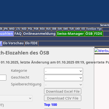
Servert
TA
JPN
MKD
LTU
NED
POL
POR
ROU
RUS
SRB
SVK
SWE
TUR
UKR
VIE
FontSize:11pt
ozahlen
FAQ
Onlineanmeldung
Swiss-Manager
ÖSB
FIDE
T
Elo Vorschau
Elo FIDE
ch-Elozahlen des ÖSB
 01.10.2025, letzte Änderung am 01.10.2025 09:19, gewertete P
Kategorie
Geschlecht
Spielberechtigung
Top 100
UT)