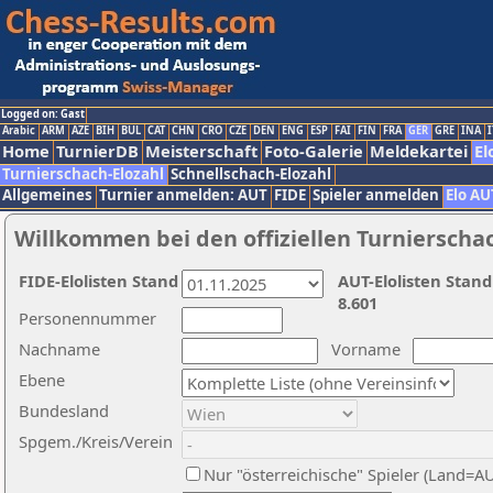
Logged on: Gast
Arabic
ARM
AZE
BIH
BUL
CAT
CHN
CRO
CZE
DEN
ENG
ESP
FAI
FIN
FRA
GER
GRE
INA
I
Home
TurnierDB
Meisterschaft
Foto-Galerie
Meldekartei
El
Turnierschach-Elozahl
Schnellschach-Elozahl
Allgemeines
Turnier anmelden: AUT
FIDE
Spieler anmelden
Elo AU
Willkommen bei den offiziellen Turnierscha
FIDE-Elolisten Stand
AUT-Elolisten Stand
8.601
Personennummer
Nachname
Vorname
Ebene
Bundesland
Spgem./Kreis/Verein
Nur "österreichische" Spieler (Land=A