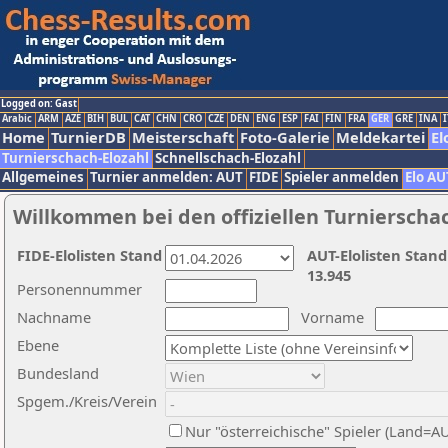
Logged on: Gast
Arabic
ARM
AZE
BIH
BUL
CAT
CHN
CRO
CZE
DEN
ENG
ESP
FAI
FIN
FRA
GER
GRE
INA
I
Home
TurnierDB
Meisterschaft
Foto-Galerie
Meldekartei
El
Turnierschach-Elozahl
Schnellschach-Elozahl
Allgemeines
Turnier anmelden: AUT
FIDE
Spieler anmelden
Elo AU
Willkommen bei den offiziellen Turnierscha
FIDE-Elolisten Stand
AUT-Elolisten Stand
13.945
Personennummer
Nachname
Vorname
Ebene
Bundesland
Spgem./Kreis/Verein
Nur "österreichische" Spieler (Land=A