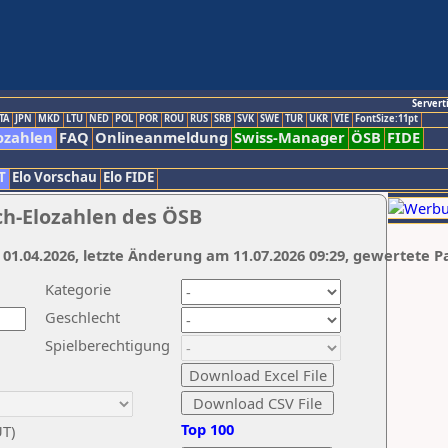
Servert
TA
JPN
MKD
LTU
NED
POL
POR
ROU
RUS
SRB
SVK
SWE
TUR
UKR
VIE
FontSize:11pt
ozahlen
FAQ
Onlineanmeldung
Swiss-Manager
ÖSB
FIDE
T
Elo Vorschau
Elo FIDE
ch-Elozahlen des ÖSB
 01.04.2026, letzte Änderung am 11.07.2026 09:29, gewertete P
Kategorie
Geschlecht
Spielberechtigung
Top 100
UT)