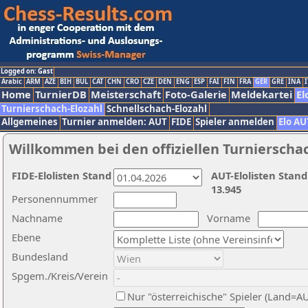
Logged on: Gast
Arabic
ARM
AZE
BIH
BUL
CAT
CHN
CRO
CZE
DEN
ENG
ESP
FAI
FIN
FRA
GER
GRE
INA
I
Home
TurnierDB
Meisterschaft
Foto-Galerie
Meldekartei
El
Turnierschach-Elozahl
Schnellschach-Elozahl
Allgemeines
Turnier anmelden: AUT
FIDE
Spieler anmelden
Elo AU
Willkommen bei den offiziellen Turnierscha
FIDE-Elolisten Stand
AUT-Elolisten Stand
13.945
Personennummer
Nachname
Vorname
Ebene
Bundesland
Spgem./Kreis/Verein
Nur "österreichische" Spieler (Land=A