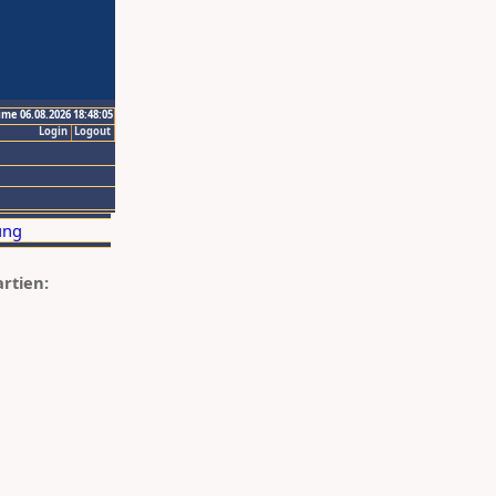
ime 06.08.2026 18:48:05
Login
Logout
artien: