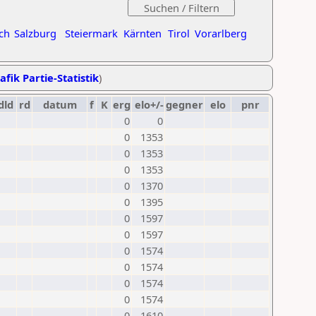
ch
Salzburg
Steiermark
Kärnten
Tirol
Vorarlberg
afik Partie-Statistik
)
dld
rd
datum
f
K
erg
elo+/-
gegner
elo
pnr
0
0
0
1353
0
1353
0
1353
0
1370
0
1395
0
1597
0
1597
0
1574
0
1574
0
1574
0
1574
0
1610