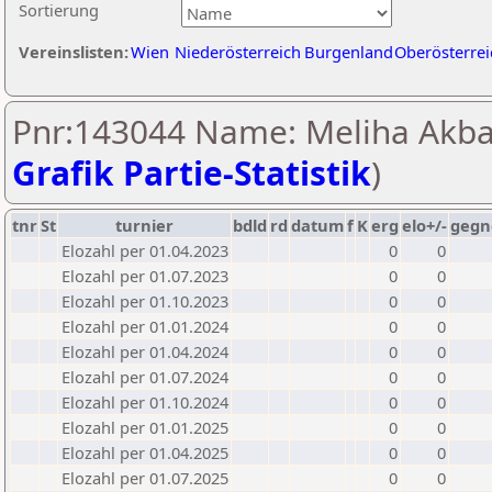
Sortierung
Vereinslisten:
Wien
Niederösterreich
Burgenland
Oberösterrei
Pnr:143044 Name: Meliha Akba
Grafik Partie-Statistik
)
tnr
St
turnier
bdld
rd
datum
f
K
erg
elo+/-
gegn
Elozahl per 01.04.2023
0
0
Elozahl per 01.07.2023
0
0
Elozahl per 01.10.2023
0
0
Elozahl per 01.01.2024
0
0
Elozahl per 01.04.2024
0
0
Elozahl per 01.07.2024
0
0
Elozahl per 01.10.2024
0
0
Elozahl per 01.01.2025
0
0
Elozahl per 01.04.2025
0
0
Elozahl per 01.07.2025
0
0