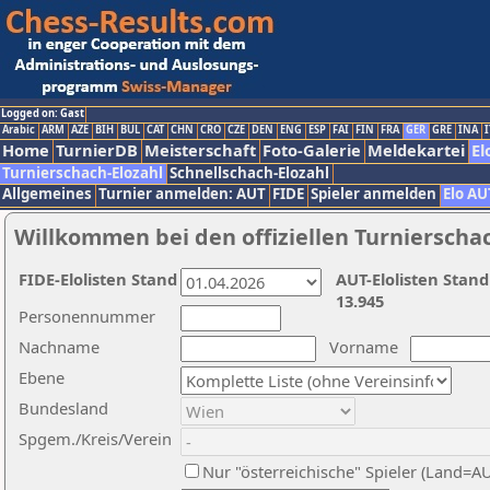
Logged on: Gast
Arabic
ARM
AZE
BIH
BUL
CAT
CHN
CRO
CZE
DEN
ENG
ESP
FAI
FIN
FRA
GER
GRE
INA
I
Home
TurnierDB
Meisterschaft
Foto-Galerie
Meldekartei
El
Turnierschach-Elozahl
Schnellschach-Elozahl
Allgemeines
Turnier anmelden: AUT
FIDE
Spieler anmelden
Elo AU
Willkommen bei den offiziellen Turnierscha
FIDE-Elolisten Stand
AUT-Elolisten Stand
13.945
Personennummer
Nachname
Vorname
Ebene
Bundesland
Spgem./Kreis/Verein
Nur "österreichische" Spieler (Land=A