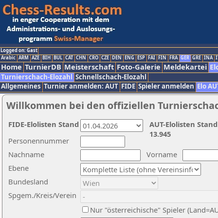
Logged on: Gast
Arabic
ARM
AZE
BIH
BUL
CAT
CHN
CRO
CZE
DEN
ENG
ESP
FAI
FIN
FRA
GER
GRE
INA
I
Home
TurnierDB
Meisterschaft
Foto-Galerie
Meldekartei
El
Turnierschach-Elozahl
Schnellschach-Elozahl
Allgemeines
Turnier anmelden: AUT
FIDE
Spieler anmelden
Elo AU
Willkommen bei den offiziellen Turnierscha
FIDE-Elolisten Stand
AUT-Elolisten Stand
13.945
Personennummer
Nachname
Vorname
Ebene
Bundesland
Spgem./Kreis/Verein
Nur "österreichische" Spieler (Land=A