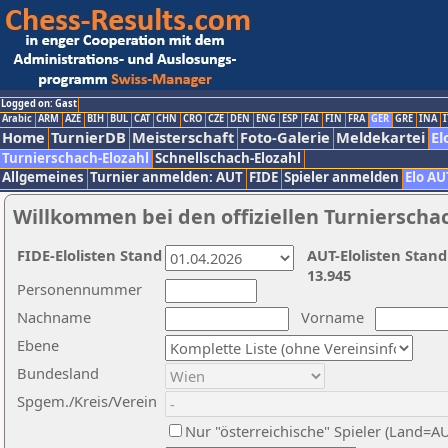
Logged on: Gast
Arabic
ARM
AZE
BIH
BUL
CAT
CHN
CRO
CZE
DEN
ENG
ESP
FAI
FIN
FRA
GER
GRE
INA
I
Home
TurnierDB
Meisterschaft
Foto-Galerie
Meldekartei
El
Turnierschach-Elozahl
Schnellschach-Elozahl
Allgemeines
Turnier anmelden: AUT
FIDE
Spieler anmelden
Elo AU
Willkommen bei den offiziellen Turnierscha
FIDE-Elolisten Stand
AUT-Elolisten Stand
13.945
Personennummer
Nachname
Vorname
Ebene
Bundesland
Spgem./Kreis/Verein
Nur "österreichische" Spieler (Land=A