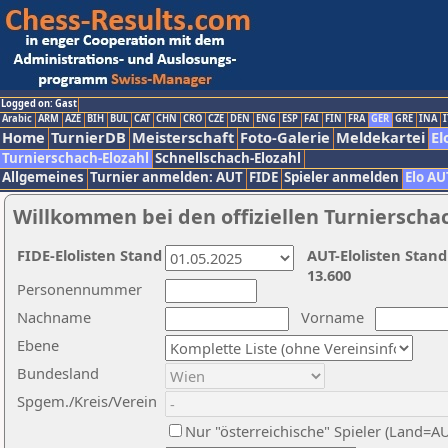
Logged on: Gast
Arabic
ARM
AZE
BIH
BUL
CAT
CHN
CRO
CZE
DEN
ENG
ESP
FAI
FIN
FRA
GER
GRE
INA
I
Home
TurnierDB
Meisterschaft
Foto-Galerie
Meldekartei
El
Turnierschach-Elozahl
Schnellschach-Elozahl
Allgemeines
Turnier anmelden: AUT
FIDE
Spieler anmelden
Elo AU
Willkommen bei den offiziellen Turnierscha
FIDE-Elolisten Stand
AUT-Elolisten Stand
13.600
Personennummer
Nachname
Vorname
Ebene
Bundesland
Spgem./Kreis/Verein
Nur "österreichische" Spieler (Land=A