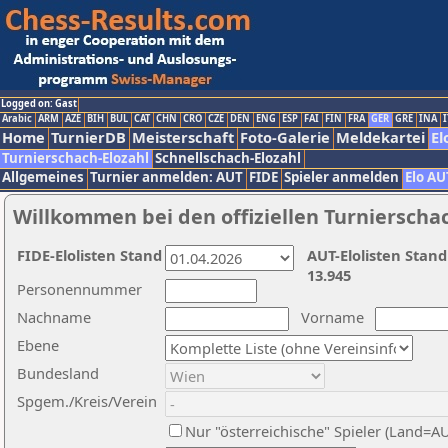
Logged on: Gast
Arabic
ARM
AZE
BIH
BUL
CAT
CHN
CRO
CZE
DEN
ENG
ESP
FAI
FIN
FRA
GER
GRE
INA
I
Home
TurnierDB
Meisterschaft
Foto-Galerie
Meldekartei
El
Turnierschach-Elozahl
Schnellschach-Elozahl
Allgemeines
Turnier anmelden: AUT
FIDE
Spieler anmelden
Elo AU
Willkommen bei den offiziellen Turnierscha
FIDE-Elolisten Stand
AUT-Elolisten Stand
13.945
Personennummer
Nachname
Vorname
Ebene
Bundesland
Spgem./Kreis/Verein
Nur "österreichische" Spieler (Land=A