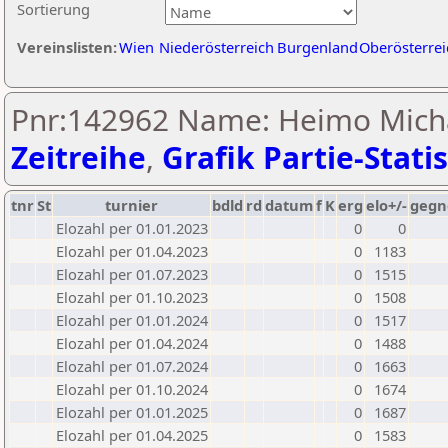
Sortierung
Vereinslisten:
Wien
Niederösterreich
Burgenland
Oberösterrei
Pnr:142962 Name: Heimo Michae
Zeitreihe
,
Grafik Partie-Statis
tnr
St
turnier
bdld
rd
datum
f
K
erg
elo+/-
gegn
Elozahl per 01.01.2023
0
0
Elozahl per 01.04.2023
0
1183
Elozahl per 01.07.2023
0
1515
Elozahl per 01.10.2023
0
1508
Elozahl per 01.01.2024
0
1517
Elozahl per 01.04.2024
0
1488
Elozahl per 01.07.2024
0
1663
Elozahl per 01.10.2024
0
1674
Elozahl per 01.01.2025
0
1687
Elozahl per 01.04.2025
0
1583