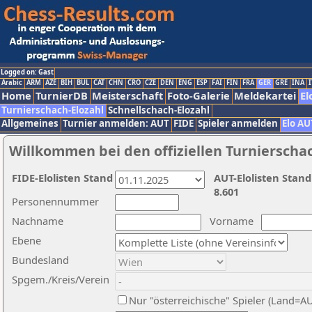
Logged on: Gast
Arabic
ARM
AZE
BIH
BUL
CAT
CHN
CRO
CZE
DEN
ENG
ESP
FAI
FIN
FRA
GER
GRE
INA
I
Home
TurnierDB
Meisterschaft
Foto-Galerie
Meldekartei
El
Turnierschach-Elozahl
Schnellschach-Elozahl
Allgemeines
Turnier anmelden: AUT
FIDE
Spieler anmelden
Elo AU
Willkommen bei den offiziellen Turnierscha
FIDE-Elolisten Stand
AUT-Elolisten Stand
8.601
Personennummer
Nachname
Vorname
Ebene
Bundesland
Spgem./Kreis/Verein
Nur "österreichische" Spieler (Land=A