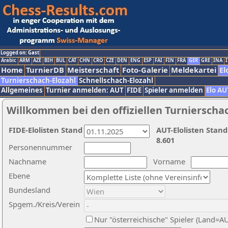
Logged on: Gast
Arabic
ARM
AZE
BIH
BUL
CAT
CHN
CRO
CZE
DEN
ENG
ESP
FAI
FIN
FRA
GER
GRE
INA
I
Home
TurnierDB
Meisterschaft
Foto-Galerie
Meldekartei
El
Turnierschach-Elozahl
Schnellschach-Elozahl
Allgemeines
Turnier anmelden: AUT
FIDE
Spieler anmelden
Elo AU
Willkommen bei den offiziellen Turnierscha
FIDE-Elolisten Stand
AUT-Elolisten Stand
8.601
Personennummer
Nachname
Vorname
Ebene
Bundesland
Spgem./Kreis/Verein
Nur "österreichische" Spieler (Land=A