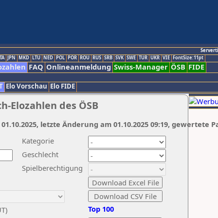
Servert
TA
JPN
MKD
LTU
NED
POL
POR
ROU
RUS
SRB
SVK
SWE
TUR
UKR
VIE
FontSize:11pt
ozahlen
FAQ
Onlineanmeldung
Swiss-Manager
ÖSB
FIDE
T
Elo Vorschau
Elo FIDE
ch-Elozahlen des ÖSB
 01.10.2025, letzte Änderung am 01.10.2025 09:19, gewertete P
Kategorie
Geschlecht
Spielberechtigung
Top 100
UT)