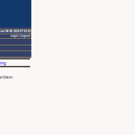
ime 08.08.2026 07:03:02
Login
Logout
artien: