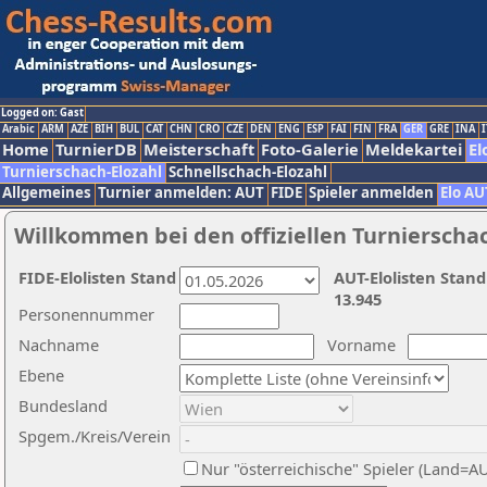
Logged on: Gast
Arabic
ARM
AZE
BIH
BUL
CAT
CHN
CRO
CZE
DEN
ENG
ESP
FAI
FIN
FRA
GER
GRE
INA
I
Home
TurnierDB
Meisterschaft
Foto-Galerie
Meldekartei
El
Turnierschach-Elozahl
Schnellschach-Elozahl
Allgemeines
Turnier anmelden: AUT
FIDE
Spieler anmelden
Elo AU
Willkommen bei den offiziellen Turnierscha
FIDE-Elolisten Stand
AUT-Elolisten Stand
13.945
Personennummer
Nachname
Vorname
Ebene
Bundesland
Spgem./Kreis/Verein
Nur "österreichische" Spieler (Land=A