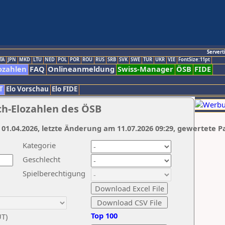
Servert
TA
JPN
MKD
LTU
NED
POL
POR
ROU
RUS
SRB
SVK
SWE
TUR
UKR
VIE
FontSize:11pt
ozahlen
FAQ
Onlineanmeldung
Swiss-Manager
ÖSB
FIDE
T
Elo Vorschau
Elo FIDE
ch-Elozahlen des ÖSB
 01.04.2026, letzte Änderung am 11.07.2026 09:29, gewertete P
Kategorie
Geschlecht
Spielberechtigung
Top 100
UT)