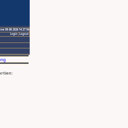
ime 09.08.2026 14:27:56
Login
Logout
artien: