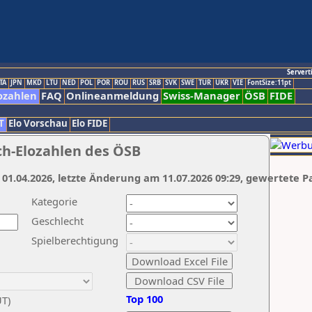
Servert
TA
JPN
MKD
LTU
NED
POL
POR
ROU
RUS
SRB
SVK
SWE
TUR
UKR
VIE
FontSize:11pt
ozahlen
FAQ
Onlineanmeldung
Swiss-Manager
ÖSB
FIDE
T
Elo Vorschau
Elo FIDE
ch-Elozahlen des ÖSB
 01.04.2026, letzte Änderung am 11.07.2026 09:29, gewertete P
Kategorie
Geschlecht
Spielberechtigung
Top 100
UT)