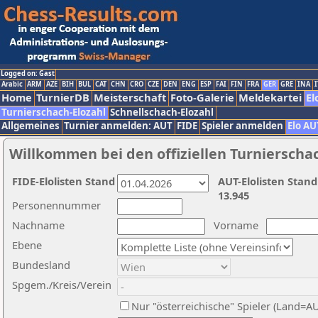
Logged on: Gast
Arabic
ARM
AZE
BIH
BUL
CAT
CHN
CRO
CZE
DEN
ENG
ESP
FAI
FIN
FRA
GER
GRE
INA
I
Home
TurnierDB
Meisterschaft
Foto-Galerie
Meldekartei
El
Turnierschach-Elozahl
Schnellschach-Elozahl
Allgemeines
Turnier anmelden: AUT
FIDE
Spieler anmelden
Elo AU
Willkommen bei den offiziellen Turnierscha
FIDE-Elolisten Stand
AUT-Elolisten Stand
13.945
Personennummer
Nachname
Vorname
Ebene
Bundesland
Spgem./Kreis/Verein
Nur "österreichische" Spieler (Land=A