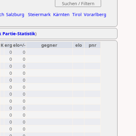
ch
Salzburg
Steiermark
Kärnten
Tirol
Vorarlberg
 Partie-Statistik
)
K
erg
elo+/-
gegner
elo
pnr
0
0
0
0
0
0
0
0
0
0
0
0
0
0
0
0
0
0
0
0
0
0
0
0
0
0