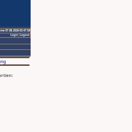
ime 07.08.2026 03:47:58
Login
Logout
artien: