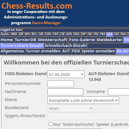
Logged on: Gast
Arabic
ARM
AZE
BIH
BUL
CAT
CHN
CRO
CZE
DEN
ENG
ESP
FAI
FIN
FRA
GER
GRE
INA
I
Home
TurnierDB
Meisterschaft
Foto-Galerie
Meldekartei
El
Turnierschach-Elozahl
Schnellschach-Elozahl
Allgemeines
Turnier anmelden: AUT
FIDE
Spieler anmelden
Elo AU
Willkommen bei den offiziellen Turnierscha
FIDE-Elolisten Stand
AUT-Elolisten Stand
13.945
Personennummer
Nachname
Vorname
Ebene
Bundesland
Spgem./Kreis/Verein
Nur "österreichische" Spieler (Land=A