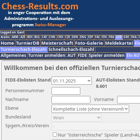
Logged on: Gast
Arabic
ARM
AZE
BIH
BUL
CAT
CHN
CRO
CZE
DEN
ENG
ESP
FAI
FIN
FRA
GER
GRE
INA
I
Home
TurnierDB
Meisterschaft
Foto-Galerie
Meldekartei
El
Turnierschach-Elozahl
Schnellschach-Elozahl
Allgemeines
Turnier anmelden: AUT
FIDE
Spieler anmelden
Elo AU
Willkommen bei den offiziellen Turnierscha
FIDE-Elolisten Stand
AUT-Elolisten Stand
8.601
Personennummer
Nachname
Vorname
Ebene
Bundesland
Spgem./Kreis/Verein
Nur "österreichische" Spieler (Land=A