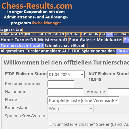
Logged on: Gast
Arabic
ARM
AZE
BIH
BUL
CAT
CHN
CRO
CZE
DEN
ENG
ESP
FAI
FIN
FRA
GER
GRE
INA
I
Home
TurnierDB
Meisterschaft
Foto-Galerie
Meldekartei
El
Turnierschach-Elozahl
Schnellschach-Elozahl
Allgemeines
Turnier anmelden: AUT
FIDE
Spieler anmelden
Elo AU
Willkommen bei den offiziellen Turnierscha
FIDE-Elolisten Stand
AUT-Elolisten Stand
13.945
Personennummer
Nachname
Vorname
Ebene
Bundesland
Spgem./Kreis/Verein
Nur "österreichische" Spieler (Land=A