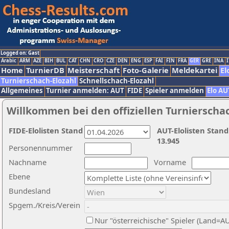
Logged on: Gast
Arabic
ARM
AZE
BIH
BUL
CAT
CHN
CRO
CZE
DEN
ENG
ESP
FAI
FIN
FRA
GER
GRE
INA
I
Home
TurnierDB
Meisterschaft
Foto-Galerie
Meldekartei
El
Turnierschach-Elozahl
Schnellschach-Elozahl
Allgemeines
Turnier anmelden: AUT
FIDE
Spieler anmelden
Elo AU
Willkommen bei den offiziellen Turnierscha
FIDE-Elolisten Stand
AUT-Elolisten Stand
13.945
Personennummer
Nachname
Vorname
Ebene
Bundesland
Spgem./Kreis/Verein
Nur "österreichische" Spieler (Land=A