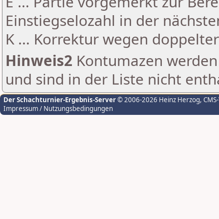
E ... Partie vorgemerkt zur Be
Einstiegselozahl in der nächst
K ... Korrektur wegen doppelt
Hinweis2
Kontumazen werden g
und sind in der Liste nicht enth
Der Schachturnier-Ergebnis-Server
© 2006-2026 Heinz Herzog
, CMS
Impressum / Nutzungsbedingungen