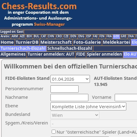
Logged on: Gast
Arabic
ARM
AZE
BIH
BUL
CAT
CHN
CRO
CZE
DEN
ENG
ESP
FAI
FIN
FRA
GER
GRE
INA
I
Home
TurnierDB
Meisterschaft
Foto-Galerie
Meldekartei
El
Turnierschach-Elozahl
Schnellschach-Elozahl
Allgemeines
Turnier anmelden: AUT
FIDE
Spieler anmelden
Elo AU
Willkommen bei den offiziellen Turnierscha
FIDE-Elolisten Stand
AUT-Elolisten Stand
13.945
Personennummer
Nachname
Vorname
Ebene
Bundesland
Spgem./Kreis/Verein
Nur "österreichische" Spieler (Land=A