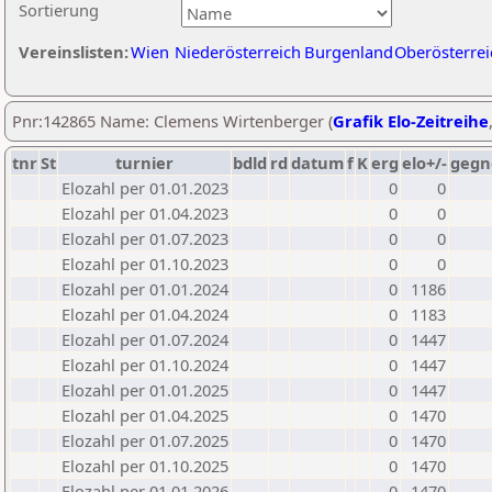
Sortierung
Vereinslisten:
Wien
Niederösterreich
Burgenland
Oberösterrei
Pnr:142865 Name: Clemens Wirtenberger (
Grafik Elo-Zeitreihe
tnr
St
turnier
bdld
rd
datum
f
K
erg
elo+/-
gegn
Elozahl per 01.01.2023
0
0
Elozahl per 01.04.2023
0
0
Elozahl per 01.07.2023
0
0
Elozahl per 01.10.2023
0
0
Elozahl per 01.01.2024
0
1186
Elozahl per 01.04.2024
0
1183
Elozahl per 01.07.2024
0
1447
Elozahl per 01.10.2024
0
1447
Elozahl per 01.01.2025
0
1447
Elozahl per 01.04.2025
0
1470
Elozahl per 01.07.2025
0
1470
Elozahl per 01.10.2025
0
1470
Elozahl per 01.01.2026
0
1470