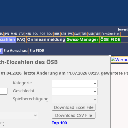
Servert
TA
JPN
MKD
LTU
NED
POL
POR
ROU
RUS
SRB
SVK
SWE
TUR
UKR
VIE
FontSize:11pt
ozahlen
FAQ
Onlineanmeldung
Swiss-Manager
ÖSB
FIDE
T
Elo Vorschau
Elo FIDE
ch-Elozahlen des ÖSB
 01.04.2026, letzte Änderung am 11.07.2026 09:29, gewertete P
Kategorie
Geschlecht
Spielberechtigung
Top 100
UT)