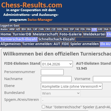
Logged on: Gast
Arabic
ARM
AZE
BIH
BUL
CAT
CHN
CRO
CZE
DEN
ENG
ESP
FAI
FIN
FRA
GER
GRE
INA
I
Home
TurnierDB
Meisterschaft
Foto-Galerie
Meldekartei
El
Turnierschach-Elozahl
Schnellschach-Elozahl
Allgemeines
Turnier anmelden: AUT
FIDE
Spieler anmelden
Elo AU
Willkommen bei den offiziellen Turnierscha
FIDE-Elolisten Stand
AUT-Elolisten Stand
13.945
Personennummer
Nachname
Vorname
Ebene
Bundesland
Spgem./Kreis/Verein
Nur "österreichische" Spieler (Land=A