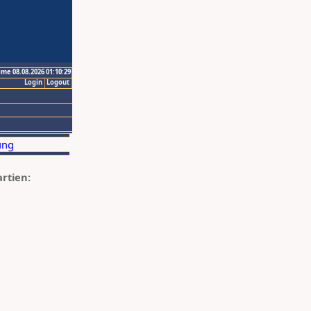
ime 08.08.2026 01:10:29
Login
Logout
artien: