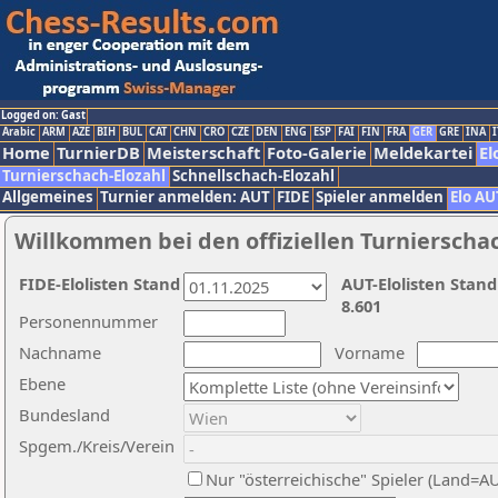
Logged on: Gast
Arabic
ARM
AZE
BIH
BUL
CAT
CHN
CRO
CZE
DEN
ENG
ESP
FAI
FIN
FRA
GER
GRE
INA
I
Home
TurnierDB
Meisterschaft
Foto-Galerie
Meldekartei
El
Turnierschach-Elozahl
Schnellschach-Elozahl
Allgemeines
Turnier anmelden: AUT
FIDE
Spieler anmelden
Elo AU
Willkommen bei den offiziellen Turnierscha
FIDE-Elolisten Stand
AUT-Elolisten Stand
8.601
Personennummer
Nachname
Vorname
Ebene
Bundesland
Spgem./Kreis/Verein
Nur "österreichische" Spieler (Land=A