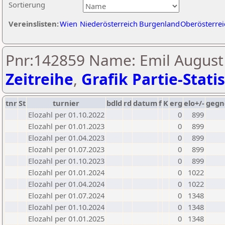
Sortierung
Vereinslisten:
Wien
Niederösterreich
Burgenland
Oberösterrei
Pnr:142859 Name: Emil August 
Zeitreihe
,
Grafik Partie-Statis
tnr
St
turnier
bdld
rd
datum
f
K
erg
elo+/-
gegn
Elozahl per 01.10.2022
0
899
Elozahl per 01.01.2023
0
899
Elozahl per 01.04.2023
0
899
Elozahl per 01.07.2023
0
899
Elozahl per 01.10.2023
0
899
Elozahl per 01.01.2024
0
1022
Elozahl per 01.04.2024
0
1022
Elozahl per 01.07.2024
0
1348
Elozahl per 01.10.2024
0
1348
Elozahl per 01.01.2025
0
1348