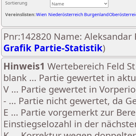
Sortierung
Vereinslisten:
Wien
Niederösterreich
Burgenland
Oberösterrei
Pnr:142820 Name: Aleksandar R
Grafik Partie-Statistik
)
Hinweis1
Wertebereich Feld St 
blank ... Partie gewertet in akt
V ... Partie gewertet in Vorperi
- ... Partie nicht gewertet, da 
E ... Partie vorgemerkt zur Be
Einstiegselozahl in der nächst
K ... Korrektur wegen doppelt