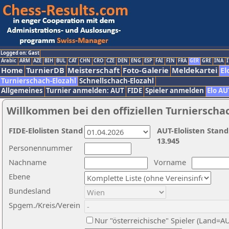
Logged on: Gast
Arabic
ARM
AZE
BIH
BUL
CAT
CHN
CRO
CZE
DEN
ENG
ESP
FAI
FIN
FRA
GER
GRE
INA
I
Home
TurnierDB
Meisterschaft
Foto-Galerie
Meldekartei
El
Turnierschach-Elozahl
Schnellschach-Elozahl
Allgemeines
Turnier anmelden: AUT
FIDE
Spieler anmelden
Elo AU
Willkommen bei den offiziellen Turnierscha
FIDE-Elolisten Stand
AUT-Elolisten Stand
13.945
Personennummer
Nachname
Vorname
Ebene
Bundesland
Spgem./Kreis/Verein
Nur "österreichische" Spieler (Land=A