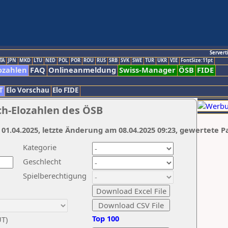
Servert
TA
JPN
MKD
LTU
NED
POL
POR
ROU
RUS
SRB
SVK
SWE
TUR
UKR
VIE
FontSize:11pt
ozahlen
FAQ
Onlineanmeldung
Swiss-Manager
ÖSB
FIDE
T
Elo Vorschau
Elo FIDE
ch-Elozahlen des ÖSB
 01.04.2025, letzte Änderung am 08.04.2025 09:23, gewertete P
Kategorie
Geschlecht
Spielberechtigung
Top 100
UT)