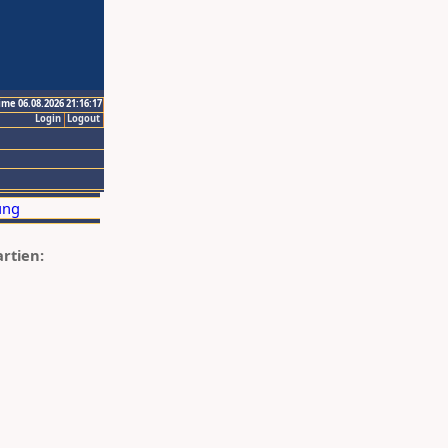
ime 06.08.2026 21:16:17
Login
Logout
artien: