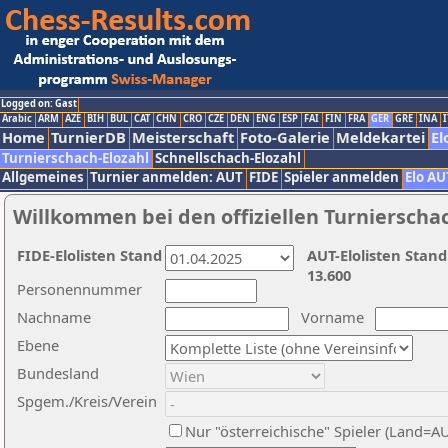
Logged on: Gast
Arabic
ARM
AZE
BIH
BUL
CAT
CHN
CRO
CZE
DEN
ENG
ESP
FAI
FIN
FRA
GER
GRE
INA
I
Home
TurnierDB
Meisterschaft
Foto-Galerie
Meldekartei
El
Turnierschach-Elozahl
Schnellschach-Elozahl
Allgemeines
Turnier anmelden: AUT
FIDE
Spieler anmelden
Elo AU
Willkommen bei den offiziellen Turnierscha
FIDE-Elolisten Stand
AUT-Elolisten Stand
13.600
Personennummer
Nachname
Vorname
Ebene
Bundesland
Spgem./Kreis/Verein
Nur "österreichische" Spieler (Land=A